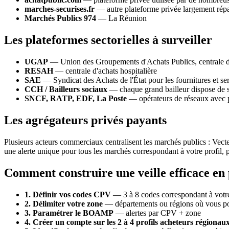
marches-securises.fr
— autre plateforme privée largement ré
Marchés Publics 974
— La Réunion
Les plateformes sectorielles à surveiller
UGAP
— Union des Groupements d'Achats Publics, centrale d'
RESAH
— centrale d'achats hospitalière
SAE
— Syndicat des Achats de l'État pour les fournitures et se
CCH / Bailleurs sociaux
— chaque grand bailleur dispose de s
SNCF, RATP, EDF, La Poste
— opérateurs de réseaux avec 
Les agrégateurs privés payants
Plusieurs acteurs commerciaux centralisent les marchés publics : Vect
une alerte unique pour tous les marchés correspondant à votre profil, p
Comment construire une veille efficace en
1. Définir vos codes CPV
— 3 à 8 codes correspondant à votre
2. Délimiter votre zone
— départements ou régions où vous po
3. Paramétrer le BOAMP
— alertes par CPV + zone
4. Créer un compte sur les 2 à 4 profils acheteurs régionau