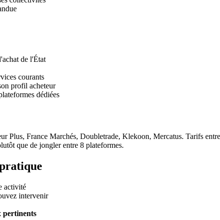
pandue
achat de l'État
rvices courants
on profil acheteur
plateformes dédiées
eur Plus, France Marchés, Doubletrade, Klekoon, Mercatus. Tarifs entre 3
lutôt que de jongler entre 8 plateformes.
 pratique
 activité
uvez intervenir
x pertinents