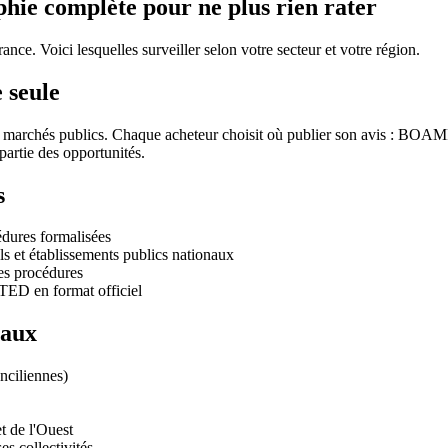
phie complète pour ne plus rien rater
nce. Voici lesquelles surveiller selon votre secteur et votre région.
 seule
s marchés publics. Chaque acheteur choisit où publier son avis : BOAMP,
partie des opportunités.
s
édures formalisées
s et établissements publics nationaux
es procédures
TED en format officiel
iaux
nciliennes)
t de l'Ouest
s collectivités