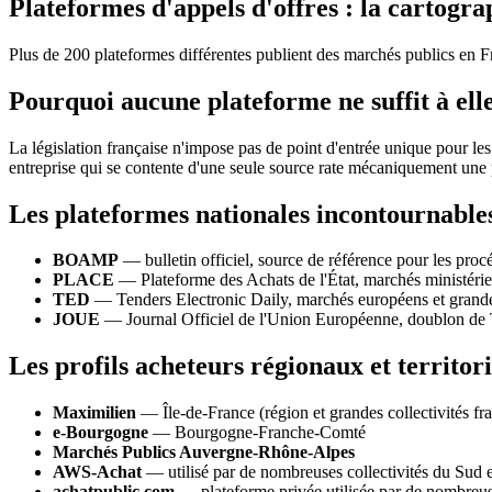
Plateformes d'appels d'offres : la cartogra
Plus de 200 plateformes différentes publient des marchés publics en Fra
Pourquoi aucune plateforme ne suffit à elle
La législation française n'impose pas de point d'entrée unique pour le
entreprise qui se contente d'une seule source rate mécaniquement une 
Les plateformes nationales incontournable
BOAMP
— bulletin officiel, source de référence pour les proc
PLACE
— Plateforme des Achats de l'État, marchés ministériel
TED
— Tenders Electronic Daily, marchés européens et grand
JOUE
— Journal Officiel de l'Union Européenne, doublon de 
Les profils acheteurs régionaux et territor
Maximilien
— Île-de-France (région et grandes collectivités fra
e-Bourgogne
— Bourgogne-Franche-Comté
Marchés Publics Auvergne-Rhône-Alpes
AWS-Achat
— utilisé par de nombreuses collectivités du Sud e
achatpublic.com
— plateforme privée utilisée par de nombreuse